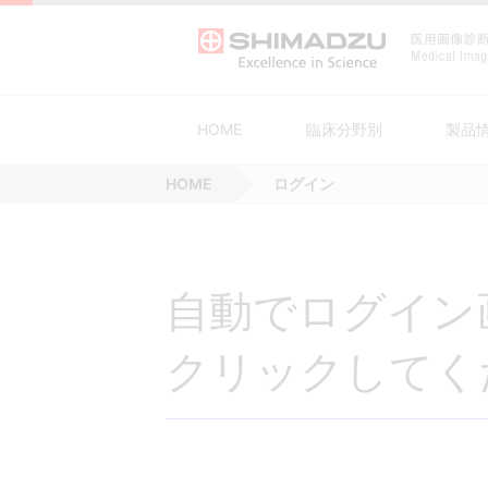
HOME
臨床分野別
製品
HOME
ログイン
がん対策
血管撮影システム
装置の安全点検・定期点検実施のご
SHIMADZU MEMBERS CLUB
急性期医療
外科用X線
生活習慣病
PETシステム
ソリューション
新生児・小児医
一般撮影
感染症対策
回診用システム
予防的部品交換サービス SMILE gua
医療DX
AVS支援
自動でログイン
血管撮影システ
X線TVシス
その他
サービスネットワーク
ム
クリックしてく
医療機器等製品セキュリティポリシ
サイバーセキュリティ対応について
当社画像診断機器の清掃・消毒につ