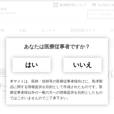
島津製作所について
GLOBAL 
情報
文献
セミナー
医院開業ガイド
サ
あなたは医療従事者ですか？
案内
TVシステム
My SHIMADZU for Medical
整形外科
SONIALVISION safireをお使いのお客様へ
X線TVシステム
療
システム
高齢化・認知症
DICOM適合性宣言書/IHE統合宣言書
医療情報システム
はい
いいえ
rdについて
システム(研究用途向)
島津医用機器ユーザー様向けサイト My SHIMAD
PCR検査関連製品
画面が表示されない場合は
テム
一般撮影システ
回診用システム
外
オープンソースソフトウェア
本サイトは、医師・技師等の医療従事者様向けに、島津製
ム
ス
ださい。
ー
品に関する情報提供を目的として作成されたものです。医
療従事者様以外の一般の方への情報提供を目的としたもの
ではございませんのでご了承下さい。
いて