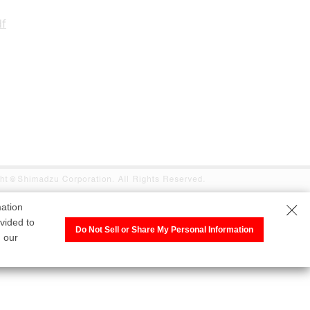
尿量測定シス
動物病院向けシ
df
ム
ステム
mation
vided to
Do Not Sell or Share My Personal Information
h our