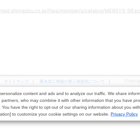
使いのお客様へ
ステ
AVS支援システ
PCR検査関連製
排
/med.shimadzu.co.jp/files/member/s/catalog/MERSYS-SR.p
確認
ム(研究用途向)
品
テ
サイトマップ
匿名加工情報の第三者提供について
ersonalize content and ads and to analyze our traffic. We share infor
s partners, who may combine it with other information that you have pro
. You have the right to opt-out of our sharing information about you wit
ation] to customize your cookie settings on our website.
Privacy Policy