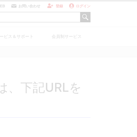
WEB
お問い合わせ
登録
ログイン
ービス＆サポート
会員制サービス
ZU for Medical
、下記URLを
科用X線TVシ
PETシステム
テム