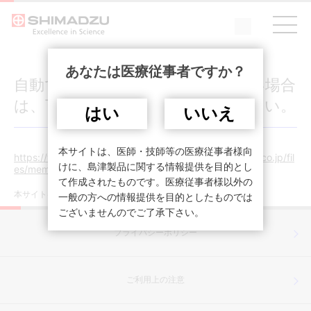
あなたは医療従事者ですか？
自動でログイン画面が表示されない場合
は、下記URLをクリックしてください。
はい
いいえ
本サイトは、医師・技師等の医療従事者様向
https://www.med.shimadzu.co.jp/sites/med.shimadzu.co.jp/fil
けに、島津製品に関する情報提供を目的とし
es/member/s/library/SX26-002.pdf
て作成されたものです。医療従事者様以外の
本サイトは医療従事者を対象としています。
一般の方への情報提供を目的としたものでは
ございませんのでご了承下さい。
プライバシーポリシー
ご利用上の注意