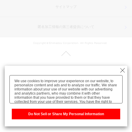
サイトマップ
匿名加工情報の第三者提供について
We use cookies to improve your experience on our website, to
personalize content and ads and to analyze our traffic. We share
information about your use of our website with our advertising
and analytics partners, who may combine it with other
information that you have provided to them or that they have
collected from your use of their services. You have the right to
opt-out of our sharing information about you with our partners.
Please click [Do Not Sell or Share My Personal Information] to
customize your cookie settings on our website.
Do Not Sell or Share My Personal Information
Privacy Policy