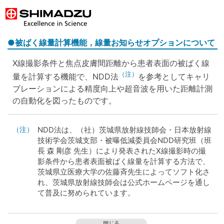
●被ばく線量計算機能，線量お知らせオプションについて
X線撮影条件と焦点皮膚間距離から患者表面の被ばく線
（注）
量を計算する機能で、NDD法
を参考としてキャリ
ブレーションによる精度向上や超音波を用いた距離計測
の自動化を図ったものです。
（注）
NDD法は、（社）茨城県放射線技師会・日本放射線
技術学会茨城支部・被曝低減委員会NDD研究班（班
長 森 剛彦 先生）により発表されたX線撮影時の撮
影条件から患者表面被ばく線量を計算する方法で、
茨城県立医療大学の佐藤斉先生によってソフト化さ
れ、茨城県放射線技師会は公式ホームページを通し
て普及に努められています。