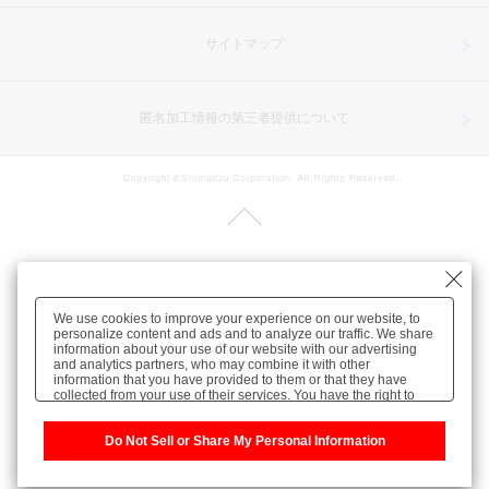
サイトマップ
匿名加工情報の第三者提供について
We use cookies to improve your experience on our website, to
personalize content and ads and to analyze our traffic. We share
information about your use of our website with our advertising
and analytics partners, who may combine it with other
information that you have provided to them or that they have
collected from your use of their services. You have the right to
opt-out of our sharing information about you with our partners.
Please click [Do Not Sell or Share My Personal Information] to
customize your cookie settings on our website.
Do Not Sell or Share My Personal Information
Privacy Policy