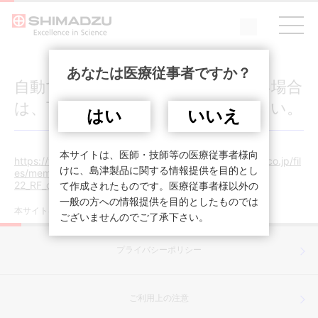
あなたは医療従事者ですか？
自動でログイン画面が表示されない場合
は、下記URLをクリックしてください。
はい
いいえ
本サイトは、医師・技師等の医療従事者様向
https://www.med.shimadzu.co.jp/sites/med.shimadzu.co.jp/fil
けに、島津製品に関する情報提供を目的とし
es/member/s/medicalnow/798/MN87_p18-
22_RF_cli_katsuraHP.pdf
て作成されたものです。医療従事者様以外の
一般の方への情報提供を目的としたものでは
本サイトは医療従事者を対象としています。
ございませんのでご了承下さい。
プライバシーポリシー
ご利用上の注意