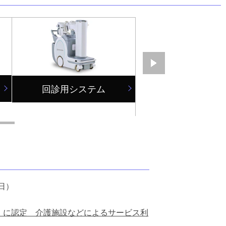
回診用システム
外科用X線TV
7日）
援」に認定 介護施設などによるサービス利