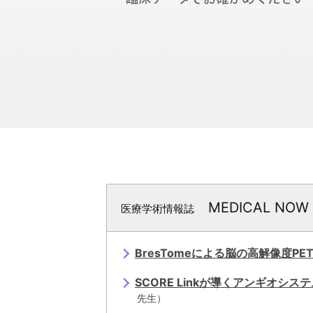
SONIALVISION G4シリーズをお
近赤外光イメー
医療情報シ
災害対応にむけた当社製品稼働状況
ジング装置
ム
MEDICAL NOW
医療学術情報誌
BresTomeによる脳の高解像度PE
SCORE Linkが導くアンギオシ
先生）