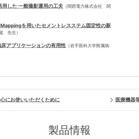
能を活用した 一般撮影運用の工夫
（関西電力株式会社 関
y Mappingを用いたセメントレスステム固定性の新
蔵 先生）
tionの 臨床アプリケーションの有用性
（岩手医科大学附属病
安心にお使いいただくために
医療機器
製品情報