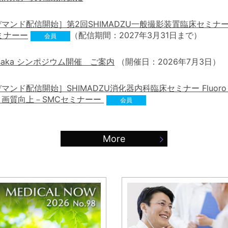
マンド配信開始］第2回SHIMADZU一般撮影装置臨床セミ
ミナーー
（配信期間：2027年3月31日まで）
会員
Osaka シンポジウム開催 ご案内
（開催日：2026年7月3日）
マンド配信開始］SHIMADZU消化器内科臨床セミナー Fluoro
と画質向上－SMCセミナーー
会員
More