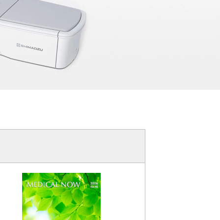
尿量測定シス
動物病院向けシ
ム
ステム