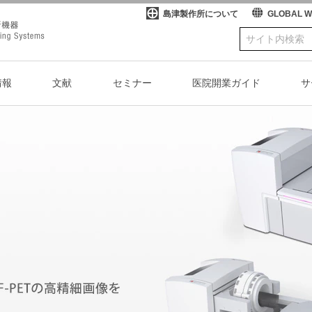
島津製作所について
GLOBAL 
情報
文献
セミナー
医院開業ガイド
サ
案内
TVシステム
My SHIMADZU for Medical
整形外科
SONIALVISION safireをお使いのお客様へ
X線TVシステム
療
システム
高齢化・認知症
DICOM適合性宣言書/IHE統合宣言書
医療情報システム
rdについて
システム(研究用途向)
島津医用機器ユーザー様向けサイト My SHIMAD
PCR検査関連製品
テム
一般撮影システ
回診用システム
外
オープンソースソフトウェア
ム
ス
ー
いて