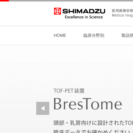
HOME
臨床分野別
製品
がん対策
血管撮影システム
装置の安全点検・定期点検実施のご
SHIMADZU MEMBERS CLUB
急性期医療
外科用X線
生活習慣病
PETシステム
ソリューション
新生児・小児医
一般撮影
感染症対策
回診用システム
予防的部品交換サービス SMILE gua
医療DX
AVS支援
血管撮影システ
X線TVシス
その他
サービスネットワーク
ム
医療機器等製品セキュリティポリシ
サイバーセキュリティ対応について
当社画像診断機器の清掃・消毒につ