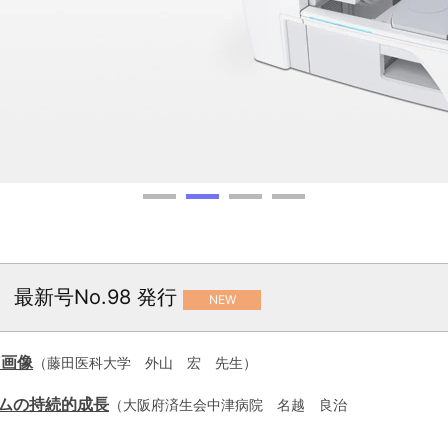
使いのお客様へ
ステ
AVS支援システ
PCR検査関連製
排
確認
ム(研究用途向)
品
テ
 最新号No.98 発行
NEW
T画像
（藤田医科大学 外山 宏 先生）
ステムの持続的成長
（大阪府済生会中津病院 名越 良治