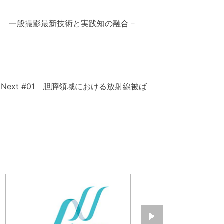
ナー 一般撮影最新技術と実践知の融合－
 Next #01 胆膵領域における放射線被ば