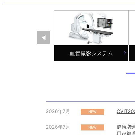
物病院向けシステ
血管撮影システム
ム
2026年7月
CVIT
NEW
2026年7月
健康増進
NEW
用が都