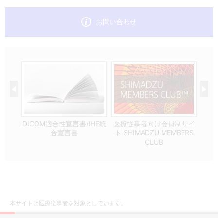
お問い合わせ
想い
DICOM適合性宣言書/IHE統
医療従事者向け会員制サイ
合宣言書
ト SHIMADZU MEMBERS
CLUB
本サイトは医療従事者を対象としています。