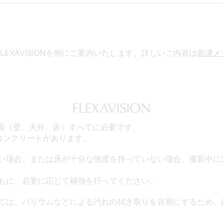
使いのお客様へ
ステ
AVS支援システ
PCR検査関連製
排
確認
ム(研究用途向)
品
テ
LEXAVISIONを例にご案内いたします。詳しいご内容は
島津メ
6面（壁、天井、床）すべてに必要です。
コンクリートがあります。
い場合、または床が十分な強度を持っていない場合、撮影中に
もに、必要に応じて補強を行ってください。
ては、バリウムなどによる汚れの拭き取りを容易にするため、