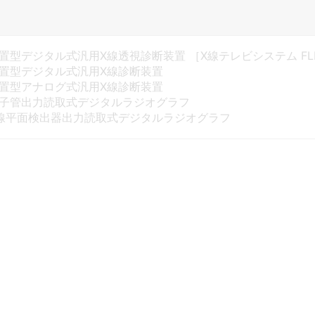
置型デジタル式汎用X線透視診断装置 ［X線テレビシステム FLEX
置型デジタル式汎用X線診断装置
置型アナログ式汎用X線診断装置
子管出力読取式デジタルラジオグラフ
線平面検出器出力読取式デジタルラジオグラフ