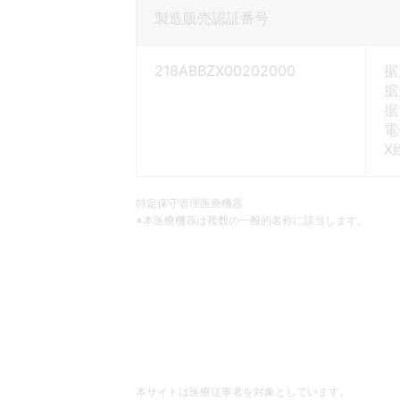
製造販売認証番号
218ABBZX00202000
据
据
据
電
X
特定保守管理医療機器
※本医療機器は複数の一般的名称に該当します。
本サイトは医療従事者を対象としています。