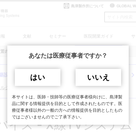
島津製作所について
GLOBAL 
情報
文献
セミナー
医院開業ガイド
サ
設置のアドバイス
X線TVシステム
あなたは医療従事者ですか？
案内
TVシステム
My SHIMADZU for Medical
整形外科
SONIALVISION safireをお使いのお客様へ
X線TVシステム
療
システム
高齢化・認知症
DICOM適合性宣言書/IHE統合宣言書
医療情報システム
築設計
医療機器選定
はい
いいえ
rdについて
システム(研究用途向)
島津医用機器ユーザー様向けサイト My SHIMAD
PCR検査関連製品
カルシステムズ株式会社へ）
テム
一般撮影システ
回診用システム
外
オープンソースソフトウェア
本サイトは、医師・技師等の医療従事者様向けに、島津製
ム
ス
ー
品に関する情報提供を目的として作成されたものです。医
療従事者様以外の一般の方への情報提供を目的としたもの
ではございませんのでご了承下さい。
イス - X線TVシステム
いて