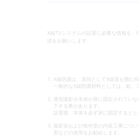
SONIALVISION G4シリーズをお
近赤外光イメー
医療情報シ
災害対応にむけた当社製品稼働状況
ジング装置
ム
X線TVシステムの設置に必要な情報を、F
談をお願いします。
X線防護は、原則としてX線室を囲む
一般的なX線防護材料としては、鉛、
透視撮影台本体が床に固定されていな
下する事があります。
設置後、本体を必ず床に固定するとと
撮影室および操作室の内装工事につい
系などの使用をお勧めします。