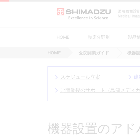
HOME
臨床分野別
製品
HOME
医院開業ガイド
機器
がん対策
血管撮影システム
装置の安全点検・定期点検実施のご
SHIMADZU MEMBERS CLUB
急性期医療
外科用X線
生活習慣病
PETシステム
ソリューション
新生児・小児医
一般撮影
スケジュール立案
建
感染症対策
回診用システム
予防的部品交換サービス SMILE gua
医療DX
AVS支援
ご開業後のサポート（島津メディ
血管撮影システ
X線TVシス
その他
サービスネットワーク
ム
医療機器等製品セキュリティポリシ
サイバーセキュリティ対応について
機器設置のアドバ
当社画像診断機器の清掃・消毒につ