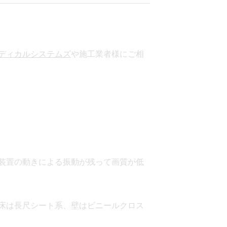
尿量測定シス
動物病院向けシ
ム
ステム
ディカルシステムズ
や施工業者様にご相
装置の動きによる振動が残って画質が低
床は長尺シート系、壁はビニールクロス