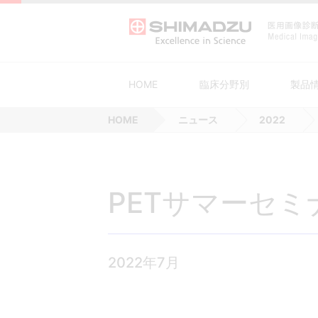
HOME
臨床分野別
製品
HOME
ニュース
2022
がん対策
血管撮影システム
装置の安全点検・定期点検実施のご
SHIMADZU MEMBERS CLUB
急性期医療
外科用X線
分野別
医院開業ガイド
生活習慣病
PETシステム
ソリューション
新生児・小児医
一般撮影
製品情報
販売・サービス
感染症対策
回診用システム
予防的部品交換サービス SMILE gua
医療DX
AVS支援
PETサマーセミ
文献紹介
企業情報
血管撮影システ
X線TVシス
その他
サービスネットワーク
ム
医療機器等製品セキュリティポリシ
2022年7月
サイバーセキュリティ対応について
当社画像診断機器の清掃・消毒につ