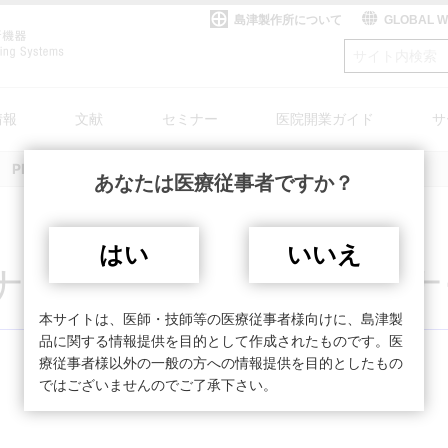
島津製作所について
GLOBAL 
情報
文献
セミナー
医院開業ガイド
サ
PETサマーセミナー in 甲府 共催セミナーご案内
あなたは医療従事者ですか？
案内
TVシステム
My SHIMADZU for Medical
整形外科
SONIALVISION safireをお使いのお客様へ
X線TVシステム
資料請求
療
システム
高齢化・認知症
DICOM適合性宣言書/IHE統合宣言書
医療情報システム
はい
いいえ
rdについて
システム(研究用途向)
島津医用機器ユーザー様向けサイト My SHIMAD
PCR検査関連製品
ナー in 甲府 共催セミ
テム
一般撮影システ
回診用システム
外
オープンソースソフトウェア
本サイトは、医師・技師等の医療従事者様向けに、島津製
ム
ス
ー
品に関する情報提供を目的として作成されたものです。医
療従事者様以外の一般の方への情報提供を目的としたもの
ではございませんのでご了承下さい。
いて