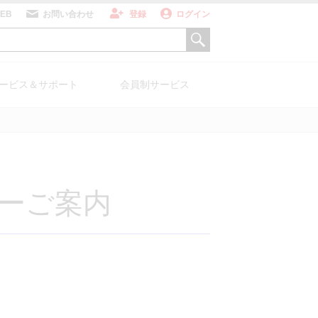
WEB
お問い合わせ
登録
ログイン
ービス＆サポート
会員制サービス
ZU for Medical
ナーご案内
科用X線TVシ
PETシステム
テム