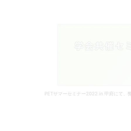
SONIALVISION G4シリーズをお
近赤外光イメー
医療情報シ
災害対応にむけた当社製品稼働状況
ジング装置
ム
PETサマーセミナー2022 in 甲府