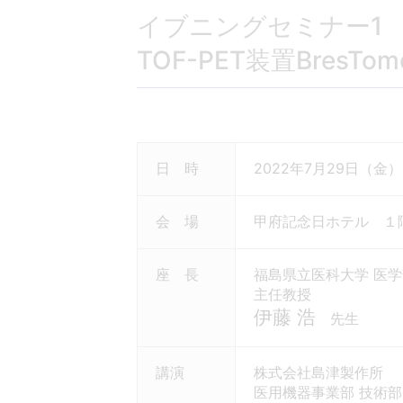
イブニングセミナー1
TOF-PET装置Bres
日 時
2022年7月29日（金） 1
会 場
甲府記念日ホテル １
座 長
福島県立医科大学 医学
主任教授
伊藤 浩
先生
講演
株式会社島津製作所
医用機器事業部 技術部