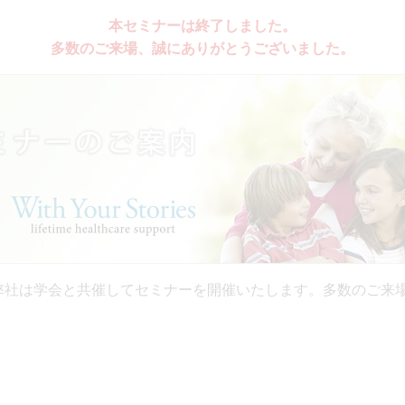
使いのお客様へ
ステ
AVS支援システ
PCR検査関連製
排
本セミナーは終了しました。
確認
ム(研究用途向)
品
テ
多数のご来場、誠にありがとうございました。
にて、弊社は学会と共催してセミナーを開催いたします。多数のご