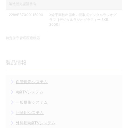
製造販売認証番号
228ABBZX00115000
X線平面検出器出力読取式デジタルラジオグ
ラフ［デジタルラジオグラフィー SKR
3000］
特定保守管理医療機器
製品情報
血管撮影システム
X線TVシステム
一般撮影システム
回診用システム
外科用X線TVシステム