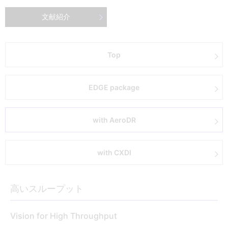
文献紹介
Top
EDGE package
with AeroDR
with CXDI
高いスループット
Vision for High Throughput