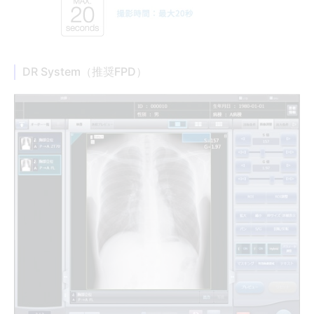
DR System（推奨FPD）