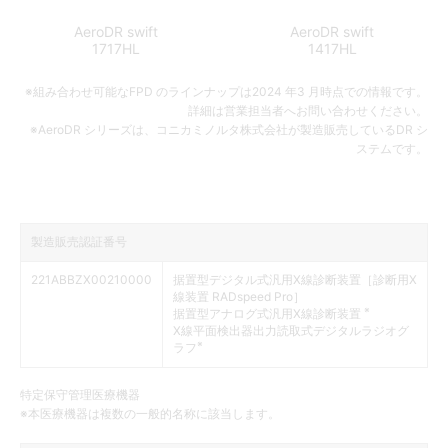
AeroDR swift
AeroDR swift
1717HL
1417HL
※組み合わせ可能なFPD のラインナップは2024 年3 月時点での情報です。
詳細は営業担当者へお問い合わせください。
※AeroDR シリーズは、コニカミノルタ株式会社が製造販売しているDR シ
ステムです。
製造販売認証番号
221ABBZX00210000
据置型デジタル式汎用X線診断装置［診断用X
線装置 RADspeed Pro］
※
据置型アナログ式汎用X線診断装置
X線平面検出器出力読取式デジタルラジオグ
※
ラフ
特定保守管理医療機器
※本医療機器は複数の一般的名称に該当します。